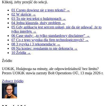
Kliknij, żeby przejść do sekcji.
01
Czego dowiesz się z tego tekstu?
→
02
W skrócie
→
03
To nie jest tekst o hulajnogach
→
04
Jedna klauzula, duży problem
→
05
Gdy aplikacja jest sercem usługi, nie da się udawać, że to
tylko interfejs
→
06
Case study: „to tylko standardowy disclaimer”
→
07
Co z tego wynika dla firm technologicznych?
→
08
3 ryzyka i 3 rekomendacje
→
09
Na koniec: regulamin to nie dekoracja
→
10
Źródła
→
Źródło
UOKiK, Hulajnoga na minuty, ale odpowiedzialność bez limitu?
Prezes UOKiK stawia zarzuty Bolt Operations OÜ, 13 maja 2026 r.
Zobacz źródło