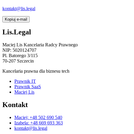
Jeżeli link nie otworzy poczty, napisz bezpośrednio na
kontakt@lis.legal
albo skopiuj adres.
Kopiuj e-mail
Lis.Legal
Maciej Lis Kancelaria Radcy Prawnego
NIP: 5020124707
Pl. Batorego 3/115
70-207 Szczecin
Kancelaria prawna dla biznesu tech
Prawnik IT
Prawnik SaaS
Maciej Lis
Kontakt
Maciej: +48 502 690 540
Izabela: +48 669 693 363
kontakt@lis.legal