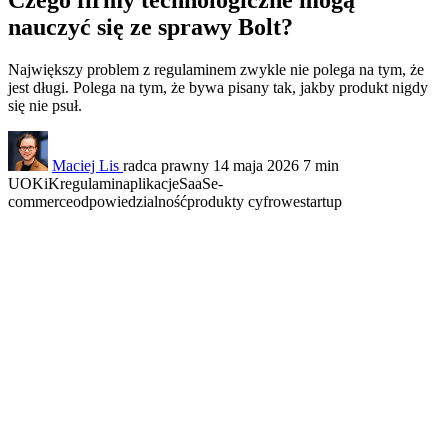
nauczyć się ze sprawy Bolt?
Największy problem z regulaminem zwykle nie polega na tym, że
jest długi. Polega na tym, że bywa pisany tak, jakby produkt nigdy
się nie psuł.
Maciej Lis
radca prawny
14 maja 2026
7 min
UOKiK
regulamin
aplikacje
SaaS
e-
commerce
odpowiedzialność
produkty cyfrowe
startup