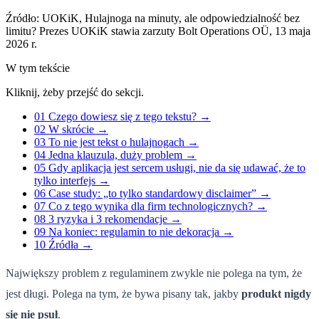
Źródło:
UOKiK, Hulajnoga na minuty, ale odpowiedzialność bez
limitu? Prezes UOKiK stawia zarzuty Bolt Operations OÜ, 13 maja
2026 r.
W tym tekście
Kliknij, żeby przejść do sekcji.
01
Czego dowiesz się z tego tekstu?
→
02
W skrócie
→
03
To nie jest tekst o hulajnogach
→
04
Jedna klauzula, duży problem
→
05
Gdy aplikacja jest sercem usługi, nie da się udawać, że to
tylko interfejs
→
06
Case study: „to tylko standardowy disclaimer”
→
07
Co z tego wynika dla firm technologicznych?
→
08
3 ryzyka i 3 rekomendacje
→
09
Na koniec: regulamin to nie dekoracja
→
10
Źródła
→
Największy problem z regulaminem zwykle nie polega na tym, że
jest długi. Polega na tym, że bywa pisany tak, jakby
produkt nigdy
się nie psuł
.